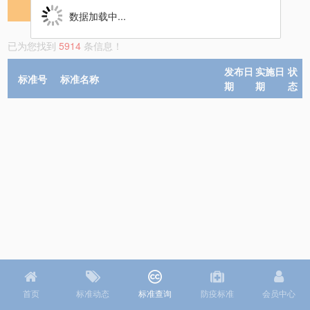
检 索
数据加载中...
已为您找到
5914
条信息！
发布日
实施日
状
标准号
标准名称
期
期
态
首页
标准动态
标准查询
防疫标准
会员中心